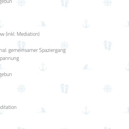
mgebun
w (inkl. Mediation)
tional: gemeinsamer Spaziergang
tspannung
mgebun
ditation