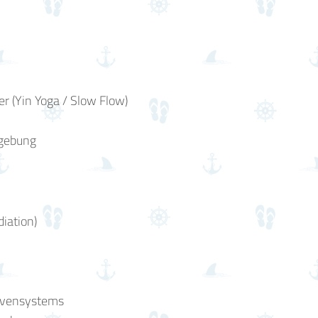
 (Yin Yoga / Slow Flow)
mgebung
diation)
ervensystems