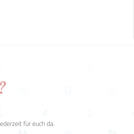
?
derzeit für euch da.
.